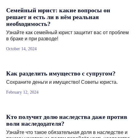
метро: Тверская, Чеховская,
Семейный юрист: какие вопросы он
Театральная, Кузнецкий мост, Цветной
решает и есть ли в нём реальная
бульвар.
необходимость?
Узнайте как семейный юрист защитит вас от проблем
Метка Яндекс.Навигатор
в браке и при разводе!
October 14, 2024
Часы работы офиса: 9:00-19:00
Обработка заявок: 8:00-20:00
Как разделить имущество с супругом?
Сохраните деньги и имущество! Советы юриста.
ООО «
Юридический центр: право
February 12, 2024
и консалтинг»
ИНН 7704027682
ОГРН 1027739012795
Кто получит долю наследства даже против
воли наследодателя?
Узнайте что такое обязательная доля в наследстве и