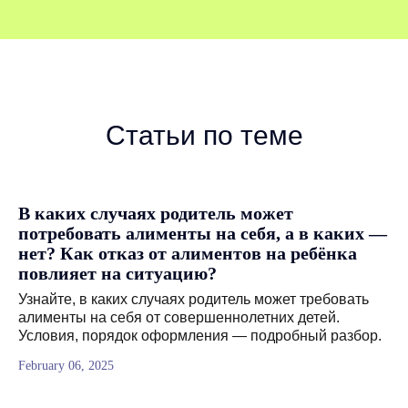
+7
Мейл
Статьи по теме
отправить
В каких случаях родитель может
Нажимая на кнопку вы соглашаетесь с
потребовать алименты на себя, а в каких —
политикой
конфиденциальности.
нет? Как отказ от алиментов на ребёнка
повлияет на ситуацию?
Узнайте, в каких случаях родитель может требовать
алименты на себя от совершеннолетних детей.
Условия, порядок оформления — подробный разбор.
February 06, 2025
Адрес: 107031, Москва, ул. Петровка,
17, стр. 4, подъезд 3, оф. 67, станции